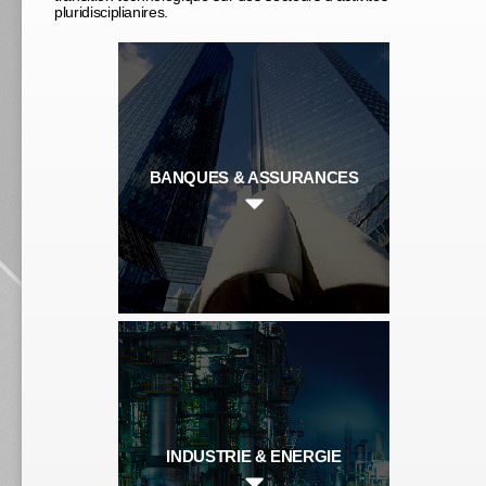
pluridisciplianires.
FORSIDE
SYSTEM IT
Business Solutions • Management & Organisation •
BANQUES & ASSURANCES
Consulting IT • Business Intelligence
A Propos
Services
INDUSTRIE & ENERGIE