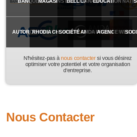
BANQUE DUPUY
MAGASINS E.LECLERC
BELL CANADA GROUP
EDUCATION NATI
S
AUTOROUTE DU SUD
RHODIA CHEMISTRY GROUP
SOCIÉTÉ AMDA PRODUCTION
AGENCE WEB N
SOC
N'hésitez-pas à
nous contacter
si vous désirez
optimiser votre potentiel et votre organisation
d'entreprise.
Nous Contacter