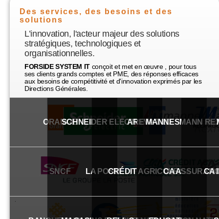
Des services, des besoins et des
solutions
L’innovation, l'acteur majeur des solutions
stratégiques, technologiques et
organisationnelles.
FORSIDE SYSTEM IT
conçoit et met en œuvre , pour tous
ses clients grands comptes et PME, des réponses efficaces
aux besoins de compétitivité et d'innovation exprimés par les
Directions Générales.
ORANGE
SCHNEIDER ELECTRIC
AREVA T&D
MANNESMANN RE
SNCF
LA POSTE
CRÉDIT AGRICOLE SA
CA ASSURAN
CA 